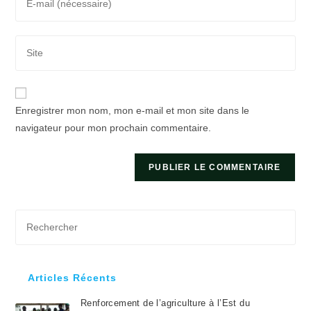
your
username
email
to
Saisir
address
comment
l’URL
to
de
comment
votre
Enregistrer mon nom, mon e-mail et mon site dans le
site
navigateur pour mon prochain commentaire.
(facultatif)
Pre
Es
to
clo
Articles Récents
the
Renforcement de l’agriculture à l’Est du
sea