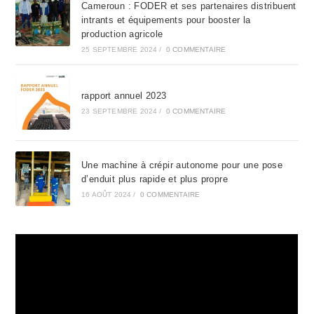
Cameroun : FODER et ses partenaires distribuent
pan
intrants et équipements pour booster la
production agricole
25 SEPTEMBRE 2024
/
0 COMMENTAIRE
rapport annuel 2023
23 SEPTEMBRE 2024
/
0 COMMENTAIRE
Une machine à crépir autonome pour une pose
d’enduit plus rapide et plus propre
16 AOÛT 2024
/
0 COMMENTAIRE