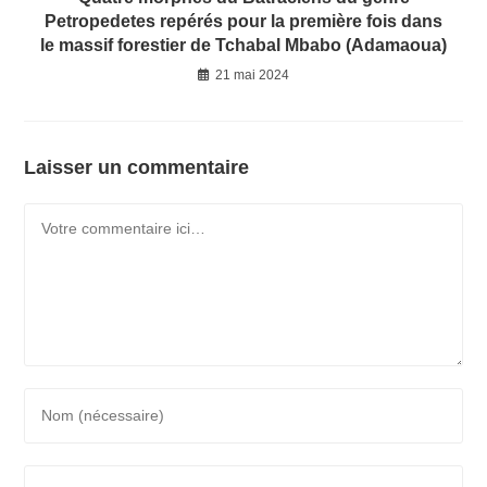
Petropedetes repérés pour la première fois dans
le massif forestier de Tchabal Mbabo (Adamaoua)
21 mai 2024
Laisser un commentaire
Comment
Enter
your
name
Enter
or