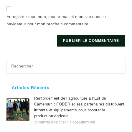
de
comment
votre
Enregistrer mon nom, mon e-mail et mon site dans le
site
navigateur pour mon prochain commentaire.
(facultatif)
Pre
Es
to
clo
Articles Récents
the
Renforcement de l’agriculture à l’Est du
sea
Cameroun : FODER et ses partenaires distribuent
pan
intrants et équipements pour booster la
production agricole
25 SEPTEMBRE 2024
/
0 COMMENTAIRE