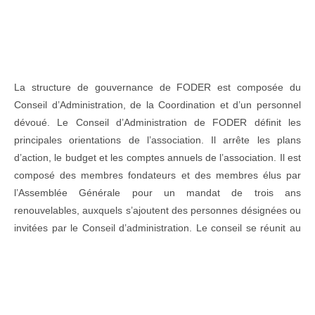
La structure de gouvernance de FODER est composée du
Conseil d’Administration, de la Coordination et d’un personnel
dévoué. Le Conseil d’Administration de FODER définit les
principales orientations de l’association. Il arrête les plans
d’action, le budget et les comptes annuels de l’association. Il est
composé des membres fondateurs et des membres élus par
l’Assemblée Générale pour un mandat de trois ans
renouvelables, auxquels s’ajoutent des personnes désignées ou
invitées par le Conseil d’administration. Le conseil se réunit au
moins une (1) fois tous les ans.
La coordination est l’organe exécutif et de gestion courante de
l’association. Elle est placée sous la responsabilité d’un
Coordonnateur ou une Coordonnatrice. L’organisation Forêts et