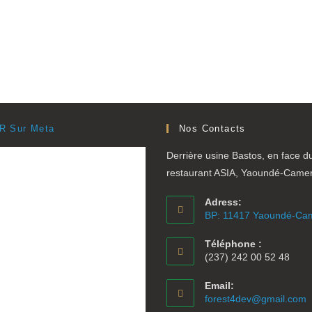
R Sur Meta
Nos Contacts
Derrière usine Bastos, en face d
restaurant ASIA, Yaoundé-Came
Adress:
BP: 11417 Yaoundé-Ca
Téléphone :
(237) 242 00 52 48
Email:
S
forest4dev@gmail.com
d