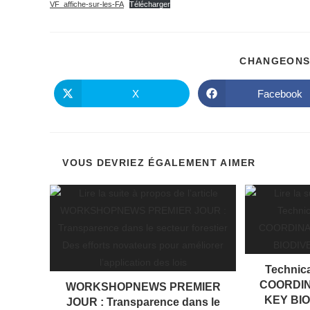
publication :
VF_affiche-sur-les-FA
Télécharger
CHANGEONS
X
Facebook
Ouvrir
Ouvrir
dans
dans
une
une
autre
autre
fenêtre
fenêtre
VOUS DEVRIEZ ÉGALEMENT AIMER
Technic
COORDIN
WORKSHOPNEWS PREMIER
KEY BI
JOUR : Transparence dans le