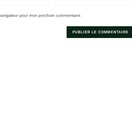
l’URL
de
 navigateur pour mon prochain commentaire.
votre
site
(facultatif)