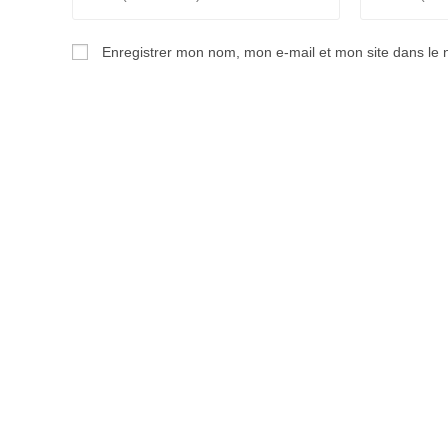
your
your
name
email
Enregistrer mon nom, mon e-mail et mon site dans le
or
address
username
to
to
comment
comment