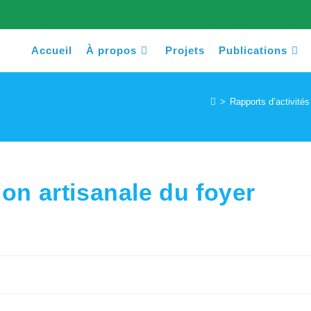
Accueil
À propos
Projets
Publications
>
Rapports d’activités
ion artisanale du foyer