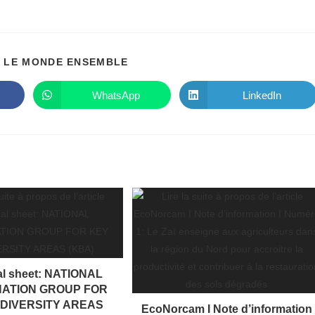
PARTAGER
 LE MONDE ENSEMBLE
CE
CONTENU
WhatsApp
LinkedIn
Ouvrir
Ouvrir
dans
dans
une
une
autre
autre
fenêtre
fenêtre
al sheet: NATIONAL
ATION GROUP FOR
ODIVERSITY AREAS
EcoNorcam I Note d’information