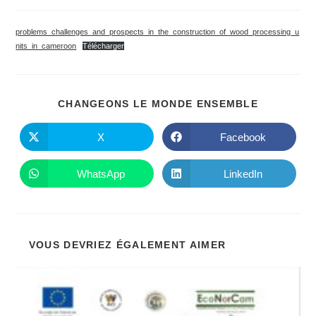
de
de
la
lecture :
publication :
problems_challenges_and_prospects_in_the_construction_of_wood_processing_u
nits_in_cameroon
Télécharger
PARTAGE
CHANGEONS LE MONDE ENSEMBLE
CE
CONTENU
X
Facebook
Ouvrir
Ouvrir
dans
dans
une
une
autre
autre
WhatsApp
LinkedIn
Ouvrir
Ouvrir
fenêtre
fenêtre
dans
dans
une
une
autre
autre
fenêtre
fenêtre
VOUS DEVRIEZ ÉGALEMENT AIMER