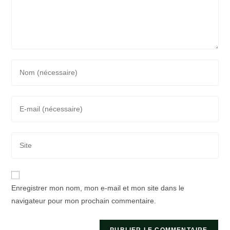
Enter
your
name
Enter
or
your
username
email
to
Saisir
address
comment
l’URL
to
de
comment
votre
Enregistrer mon nom, mon e-mail et mon site dans le
site
navigateur pour mon prochain commentaire.
(facultatif)