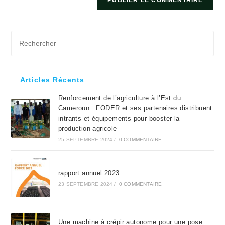
Pre
Es
to
clo
Articles Récents
the
Renforcement de l’agriculture à l’Est du
sea
Cameroun : FODER et ses partenaires distribuent
pan
intrants et équipements pour booster la
production agricole
25 SEPTEMBRE 2024
/
0 COMMENTAIRE
rapport annuel 2023
23 SEPTEMBRE 2024
/
0 COMMENTAIRE
Une machine à crépir autonome pour une pose