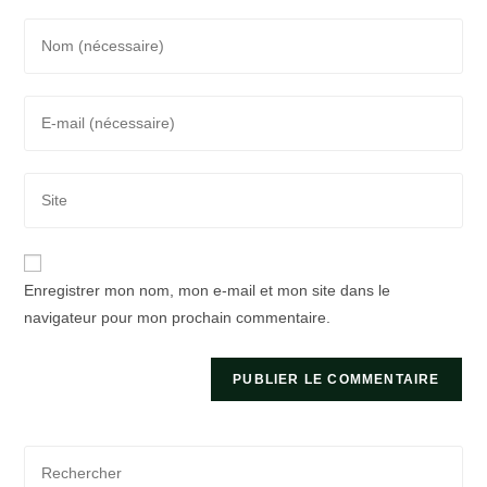
Enter
your
name
Enter
or
your
username
email
to
Saisir
address
comment
l’URL
to
de
comment
votre
Enregistrer mon nom, mon e-mail et mon site dans le
site
navigateur pour mon prochain commentaire.
(facultatif)
Pre
Es