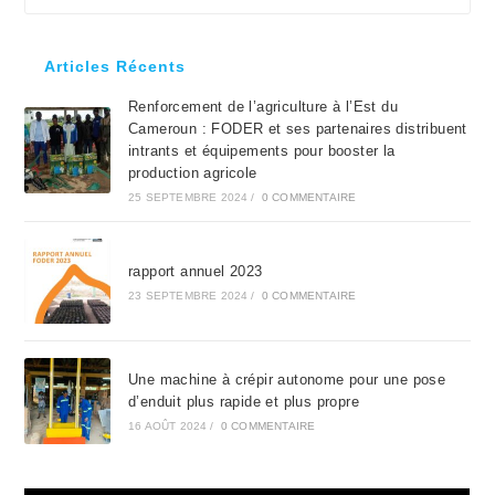
to
clo
Articles Récents
the
Renforcement de l’agriculture à l’Est du
sea
Cameroun : FODER et ses partenaires distribuent
pan
intrants et équipements pour booster la
production agricole
25 SEPTEMBRE 2024
/
0 COMMENTAIRE
rapport annuel 2023
23 SEPTEMBRE 2024
/
0 COMMENTAIRE
Une machine à crépir autonome pour une pose
d’enduit plus rapide et plus propre
16 AOÛT 2024
/
0 COMMENTAIRE