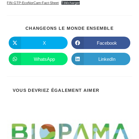
publication :
FIN-GTP-EcoNorCam-Fact-Sheet
Télécharger
PARTAGE
CHANGEONS LE MONDE ENSEMBLE
CE
CONTENU
X
Facebook
Ouvrir
Ouvrir
dans
dans
une
une
autre
autre
WhatsApp
LinkedIn
Ouvrir
Ouvrir
fenêtre
fenêtre
dans
dans
une
une
autre
autre
fenêtre
fenêtre
VOUS DEVRIEZ ÉGALEMENT AIMER