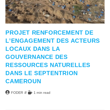
PROJET RENFORCEMENT DE
L’ENGAGEMENT DES ACTEURS
LOCAUX DANS LA
GOUVERNANCE DES
RESSOURCES NATURELLES
DANS LE SEPTENTRION
CAMEROUN
Auteur/autrice
Temps
FODER
1 min read
de
de
la
lecture :
publication :