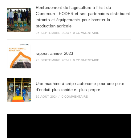
the
Renforcement de l’agriculture à l’Est du
sea
Cameroun : FODER et ses partenaires distribuent
pan
intrants et équipements pour booster la
production agricole
25 SEPTEMBRE 2024
/
0 COMMENTAIRE
rapport annuel 2023
23 SEPTEMBRE 2024
/
0 COMMENTAIRE
Une machine à crépir autonome pour une pose
d’enduit plus rapide et plus propre
16 AOÛT 2024
/
0 COMMENTAIRE