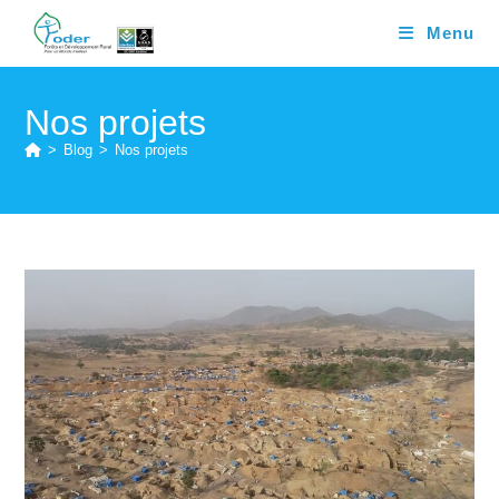
Skip
Menu
to
content
Nos projets
>
Blog
>
Nos projets