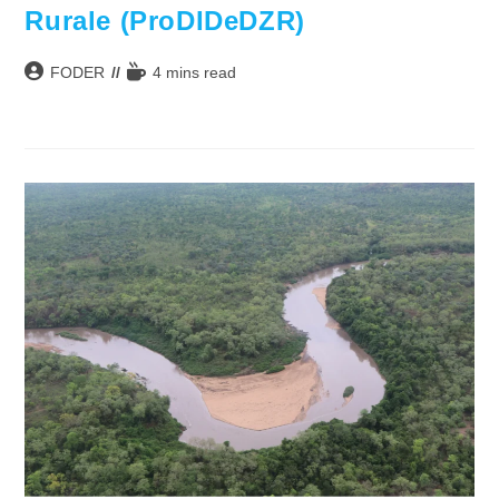
Rurale (ProDIDeDZR)
Auteur/autrice
Temps
FODER
4 mins read
de
de
la
lecture :
publication :