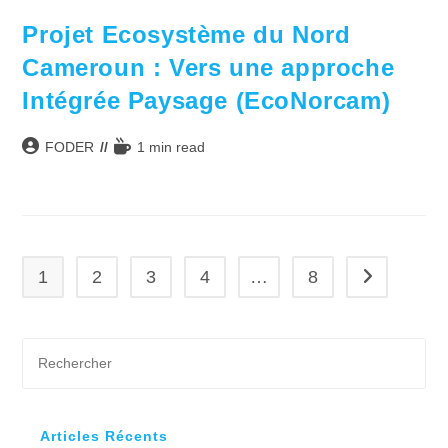
Projet Ecosystème du Nord
Cameroun : Vers une approche
Intégrée Paysage (EcoNorcam)
Auteur/autrice
Temps
FODER
1 min read
de
de
la
lecture :
publication :
1
2
3
4
…
8
Aller à la pa
Pre
Es
to
clo
Articles Récents