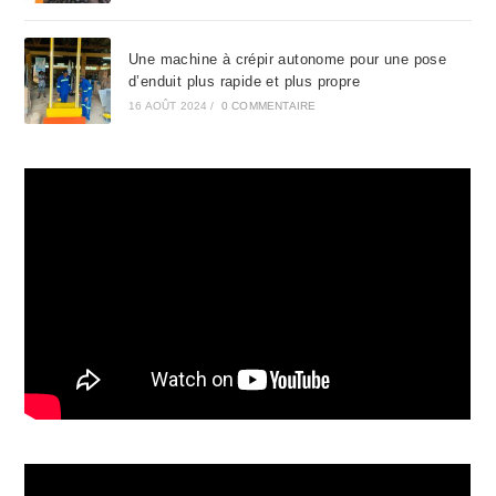
Une machine à crépir autonome pour une pose
d’enduit plus rapide et plus propre
16 AOÛT 2024
/
0 COMMENTAIRE