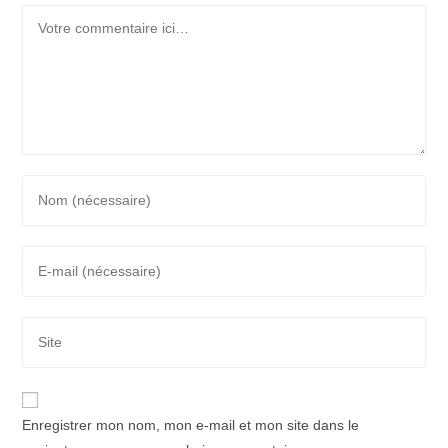
Comment
Enter
your
name
Enter
or
your
username
email
to
Saisir
address
comment
l’URL
to
de
comment
votre
Enregistrer mon nom, mon e-mail et mon site dans le
site