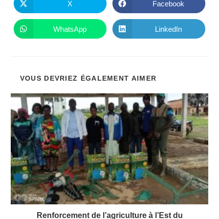
CONTENU
X
Facebook
Ouvrir
Ouvrir
dans
dans
une
une
autre
autre
WhatsApp
LinkedIn
Ouvrir
Ouvrir
fenêtre
fenêtre
dans
dans
une
une
autre
autre
fenêtre
fenêtre
VOUS DEVRIEZ ÉGALEMENT AIMER
Renforcement de l’agriculture à l’Est du