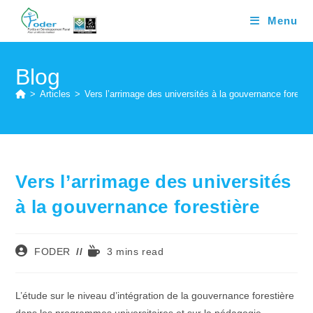
Skip
Menu
to
content
Blog
>
Articles
>
Vers l’arrimage des universités à la gouvernance foresti
Vers l’arrimage des universités
à la gouvernance forestière
Auteur/autrice
Temps
FODER
3 mins read
de
de
la
lecture :
publication :
L’étude sur le niveau d’intégration de la gouvernance forestière