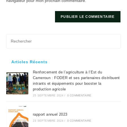
navigateur pour mon prochain commentaire.
(facultatif)
Pre
Es
to
clo
Articles Récents
the
Renforcement de l’agriculture à l’Est du
sea
Cameroun : FODER et ses partenaires distribuent
pan
intrants et équipements pour booster la
production agricole
25 SEPTEMBRE 2024
/
0 COMMENTAIRE
rapport annuel 2023
23 SEPTEMBRE 2024
/
0 COMMENTAIRE