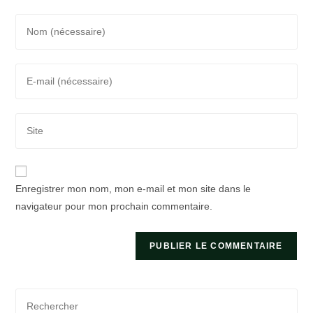
Enter
your
name
Enter
or
your
username
email
to
Saisir
address
comment
l’URL
to
de
comment
votre
Enregistrer mon nom, mon e-mail et mon site dans le
site
navigateur pour mon prochain commentaire.
(facultatif)
Pre