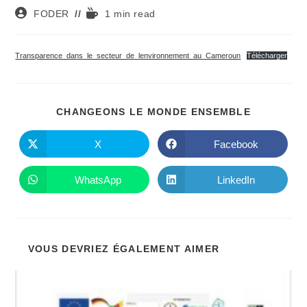
Auteur/autrice
Temps
FODER
1 min read
de
de
la
lecture :
publication :
Transparence_dans_le_secteur_de_lenvironnement_au_Cameroun
Télécharger
PARTAGE
CHANGEONS LE MONDE ENSEMBLE
CE
CONTENU
X
Facebook
Ouvrir
Ouvrir
dans
dans
une
une
autre
autre
WhatsApp
LinkedIn
Ouvrir
Ouvrir
fenêtre
fenêtre
dans
dans
une
une
autre
autre
fenêtre
fenêtre
VOUS DEVRIEZ ÉGALEMENT AIMER