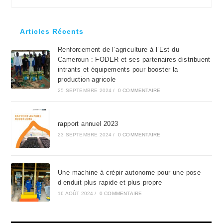
Es
to
clo
Articles Récents
the
Renforcement de l’agriculture à l’Est du
sea
Cameroun : FODER et ses partenaires distribuent
pan
intrants et équipements pour booster la
production agricole
25 SEPTEMBRE 2024
/
0 COMMENTAIRE
rapport annuel 2023
23 SEPTEMBRE 2024
/
0 COMMENTAIRE
Une machine à crépir autonome pour une pose
d’enduit plus rapide et plus propre
16 AOÛT 2024
/
0 COMMENTAIRE