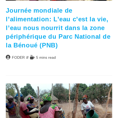
Journée mondiale de
l’alimentation: L’eau c’est la vie,
l’eau nous nourrit dans la zone
périphérique du Parc National de
la Bénoué (PNB)
Auteur/autrice
Temps
FODER
5 mins read
de
de
la
lecture :
publication :