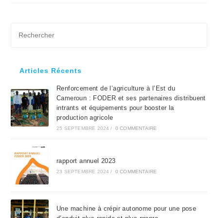
publication :
Pre
Es
to
clo
Articles Récents
the
Renforcement de l’agriculture à l’Est du
sea
Cameroun : FODER et ses partenaires distribuent
pan
intrants et équipements pour booster la
production agricole
25 SEPTEMBRE 2024
/
0 COMMENTAIRE
rapport annuel 2023
23 SEPTEMBRE 2024
/
0 COMMENTAIRE
Une machine à crépir autonome pour une pose