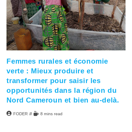
Femmes rurales et économie
verte : Mieux produire et
transformer pour saisir les
opportunités dans la région du
Nord Cameroun et bien au-delà.
Auteur/autrice
Temps
FODER
8 mins read
de
de
la
lecture :