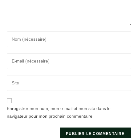
Enter
your
name
Enter
or
your
username
email
to
Saisir
address
comment
l’URL
to
de
comment
votre
Enregistrer mon nom, mon e-mail et mon site dans le
site
navigateur pour mon prochain commentaire.
(facultatif)