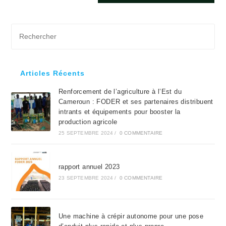
Pre
Es
to
clo
Articles Récents
the
Renforcement de l’agriculture à l’Est du
sea
Cameroun : FODER et ses partenaires distribuent
pan
intrants et équipements pour booster la
production agricole
25 SEPTEMBRE 2024
/
0 COMMENTAIRE
rapport annuel 2023
23 SEPTEMBRE 2024
/
0 COMMENTAIRE
Une machine à crépir autonome pour une pose