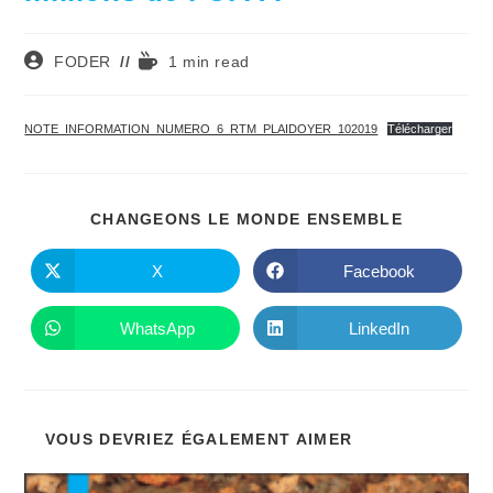
Auteur/autrice
Temps
FODER
1 min read
de
de
la
lecture :
publication :
NOTE_INFORMATION_NUMERO_6_RTM_PLAIDOYER_102019
Télécharger
PARTAGE
CHANGEONS LE MONDE ENSEMBLE
CE
CONTENU
X
Facebook
Ouvrir
Ouvrir
dans
dans
une
une
autre
autre
WhatsApp
LinkedIn
Ouvrir
Ouvrir
fenêtre
fenêtre
dans
dans
une
une
autre
autre
fenêtre
fenêtre
VOUS DEVRIEZ ÉGALEMENT AIMER