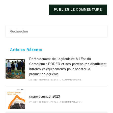
Pre
Es
to
clo
Articles Récents
the
Renforcement de l’agriculture à l’Est du
sea
Cameroun : FODER et ses partenaires distribuent
pan
intrants et équipements pour booster la
production agricole
25 SEPTEMBRE 2024
/
0 COMMENTAIRE
rapport annuel 2023
23 SEPTEMBRE 2024
/
0 COMMENTAIRE