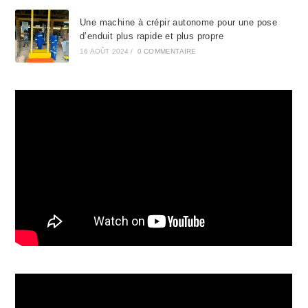
Une machine à crépir autonome pour une pose
d’enduit plus rapide et plus propre
16 AOÛT 2024
/
0 COMMENTAIRE