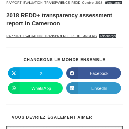
publication :
RAPPORT_EVALUATION_TRANSPARENCE_REDD_Octobre_2018
Télécharger
2018 REDD+ transparency assessment
report in Cameroon
RAPPORT_EVALUATION_TRANSPARENCE_REDD_-ANGLAIS
Télécharger
PARTAGE
CHANGEONS LE MONDE ENSEMBLE
CE
CONTENU
X
Facebook
Ouvrir
Ouvrir
dans
dans
une
une
autre
autre
WhatsApp
LinkedIn
Ouvrir
Ouvrir
fenêtre
fenêtre
dans
dans
une
une
autre
autre
fenêtre
fenêtre
VOUS DEVRIEZ ÉGALEMENT AIMER