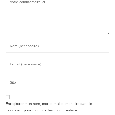
Enter
your
name
Enter
or
your
username
email
to
Saisir
address
comment
l’URL
to
de
comment
votre
Enregistrer mon nom, mon e-mail et mon site dans le
site
navigateur pour mon prochain commentaire.
(facultatif)