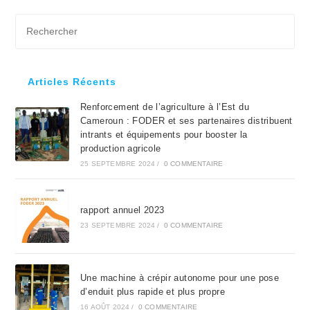
Pre
Es
to
clo
Articles Récents
the
Renforcement de l’agriculture à l’Est du
sea
Cameroun : FODER et ses partenaires distribuent
pan
intrants et équipements pour booster la
production agricole
25 SEPTEMBRE 2024
/
0 COMMENTAIRE
rapport annuel 2023
23 SEPTEMBRE 2024
/
0 COMMENTAIRE
Une machine à crépir autonome pour une pose
d’enduit plus rapide et plus propre
16 AOÛT 2024
/
0 COMMENTAIRE