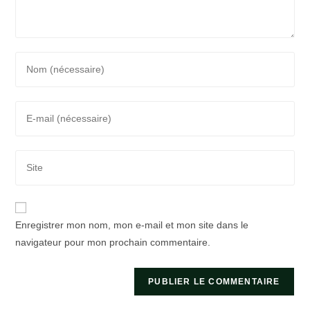
Enter
your
name
Enter
or
your
username
email
to
Saisir
address
comment
l’URL
to
de
comment
votre
Enregistrer mon nom, mon e-mail et mon site dans le
site
navigateur pour mon prochain commentaire.
(facultatif)