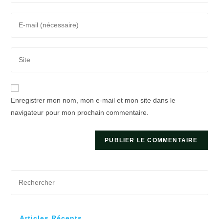
name
Enter
or
your
username
email
to
Saisir
address
comment
l’URL
to
de
comment
votre
Enregistrer mon nom, mon e-mail et mon site dans le
site
navigateur pour mon prochain commentaire.
(facultatif)
Pre
Es
to
clo
Articles Récents