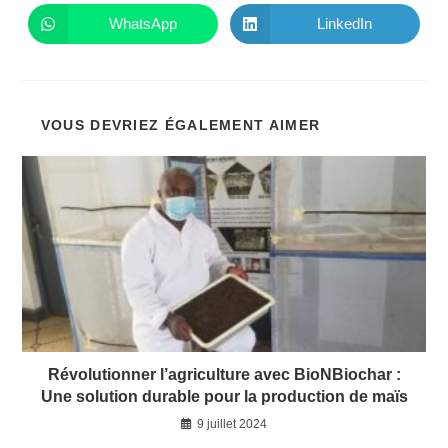
une
une
autre
autre
WhatsApp
LinkedIn
Ouvrir
Ouvrir
fenêtre
fenêtre
dans
dans
une
une
autre
autre
fenêtre
fenêtre
VOUS DEVRIEZ ÉGALEMENT AIMER
Révolutionner l’agriculture avec BioNBiochar :
Une solution durable pour la production de maïs
9 juillet 2024