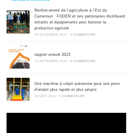
the
Renforcement de l’agriculture à l’Est du
sea
Cameroun : FODER et ses partenaires distribuent
pan
intrants et équipements pour booster la
production agricole
25 SEPTEMBRE 2024
/
0 COMMENTAIRE
rapport annuel 2023
23 SEPTEMBRE 2024
/
0 COMMENTAIRE
Une machine à crépir autonome pour une pose
d’enduit plus rapide et plus propre
16 AOÛT 2024
/
0 COMMENTAIRE