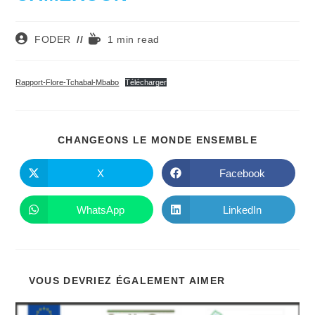
Auteur/autrice
Temps
FODER
1 min read
de
de
la
lecture :
publication :
Rapport-Flore-Tchabal-Mbabo
Télécharger
PARTAGE
CHANGEONS LE MONDE ENSEMBLE
CE
CONTENU
X
Facebook
Ouvrir
Ouvrir
dans
dans
une
une
autre
autre
WhatsApp
LinkedIn
Ouvrir
Ouvrir
fenêtre
fenêtre
dans
dans
une
une
autre
autre
fenêtre
fenêtre
VOUS DEVRIEZ ÉGALEMENT AIMER