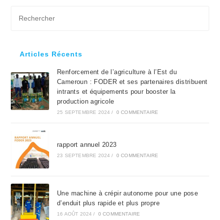
Pre
Es
to
clo
Articles Récents
the
Renforcement de l’agriculture à l’Est du
sea
Cameroun : FODER et ses partenaires distribuent
pan
intrants et équipements pour booster la
production agricole
25 SEPTEMBRE 2024
/
0 COMMENTAIRE
rapport annuel 2023
23 SEPTEMBRE 2024
/
0 COMMENTAIRE
Une machine à crépir autonome pour une pose
d’enduit plus rapide et plus propre
16 AOÛT 2024
/
0 COMMENTAIRE