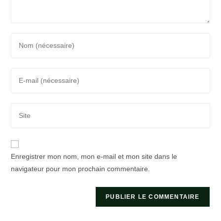
Enter
your
name
Enter
or
your
username
email
to
Saisir
address
comment
l’URL
to
de
comment
votre
Enregistrer mon nom, mon e-mail et mon site dans le
site
navigateur pour mon prochain commentaire.
(facultatif)