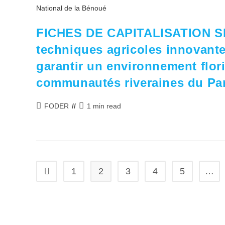
FICHES DE CAPITALISATION S
techniques agricoles innovantes
garantir un environnement flori
communautés riveraines du Par
Auteur/autrice
Temps
FODER
1 min read
de
de
la
lecture :
publication :
1
2
3
4
5
…
Go to the previous page