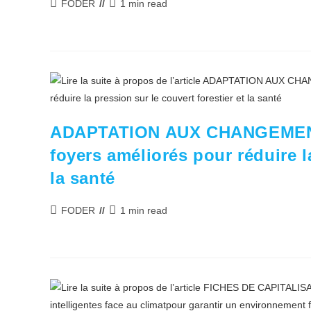
Auteur/autrice
Temps
FODER
1 min read
de
de
la
lecture :
publication :
ADAPTATION AUX CHANGEMENT
foyers améliorés pour réduire la
la santé
Auteur/autrice
Temps
FODER
1 min read
de
de
la
lecture :
publication :