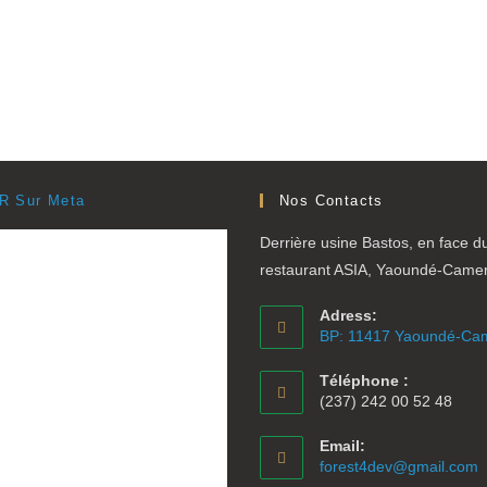
R Sur Meta
Nos Contacts
Derrière usine Bastos, en face d
restaurant ASIA, Yaoundé-Came
Adress:
BP: 11417 Yaoundé-Ca
Téléphone :
(237) 242 00 52 48
Email:
S
forest4dev@gmail.com
d